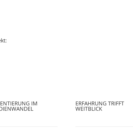
Notizfeld
10 + 5
=
Nachr
kt:
IENTIERUNG IM
ERFAHRUNG TRIFFT
DIENWANDEL
WEITBLICK