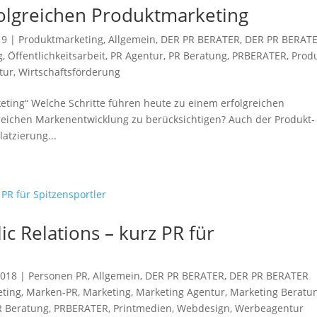
rfolgreichen Produktmarketing
19
|
Produktmarketing
,
Allgemein
,
DER PR BERATER
,
DER PR BERAT
g
,
Öffentlichkeitsarbeit
,
PR Agentur
,
PR Beratung
,
PRBERATER
,
Prod
tur
,
Wirtschaftsförderung
eting“ Welche Schritte führen heute zu einem erfolgreichen
greichen Markenentwicklung zu berücksichtigen? Auch der Produkt-
atzierung...
lic Relations – kurz PR für
2018
|
Personen PR
,
Allgemein
,
DER PR BERATER
,
DER PR BERATER
eting
,
Marken-PR
,
Marketing
,
Marketing Agentur
,
Marketing Beratu
R Beratung
,
PRBERATER
,
Printmedien
,
Webdesign
,
Werbeagentur