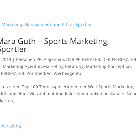
Mara Guth – Sports Marketing,
portler
r 2019
|
Personen PR
,
Allgemein
,
DER PR BERATER
,
DER PR BERATE
g
,
Marketing Agentur
,
Marketing Beratung
,
Marketing Konzeption
,
,
PRBERATER
,
Printmedien
,
Werbeagentur
ute zu den Top 100 Tennisspielerinnen der Welt Sports Marketing,
Nutzung einer Vielzahl multimedialer Kommunikationskanäle. Neb
arten,...