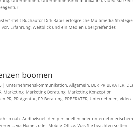
rung
,
Unternehmen
,
Unternehmenskommunikation
,
Video Marketi
eagentur
ster“ stellt Buchautor Dirk Rabis erfolgreiche Multimedia Strategie
en vor. Erfahrung, Weitblick und ein Medien übergreifendes
erenzen boomen
0
|
Unternehmenskommunikation
,
Allgemein
,
DER PR BERATER
,
DE
R
,
Marketing
,
Marketing Beratung
,
Marketing Konzeption
,
nen PR
,
PR Agentur
,
PR Beratung
,
PRBERATER
,
Unternehmen
,
Video
och so nah. Audiovisuell den personellen oder unternehmerische
eren… via Home-, oder Mobile-Office. Was Sie beachten sollten.