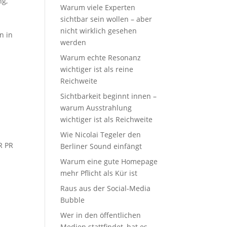
ng
,
Warum viele Experten
sichtbar sein wollen – aber
nicht wirklich gesehen
n in
werden
Warum echte Resonanz
wichtiger ist als reine
Reichweite
Sichtbarkeit beginnt innen –
warum Ausstrahlung
wichtiger ist als Reichweite
Wie Nicolai Tegeler den
R PR
Berliner Sound einfängt
Warum eine gute Homepage
mehr Pflicht als Kür ist
Raus aus der Social-Media
Bubble
m
Wer in den öffentlichen
Medien stattfindet, hat es