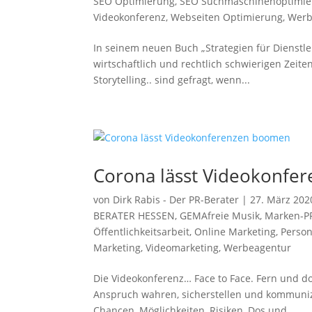
SEO Optimierung
,
SEO Suchmaschinenoptimie
Videokonferenz
,
Webseiten Optimierung
,
Werb
In seinem neuen Buch „Strategien für Dienstlei
wirtschaftlich und rechtlich schwierigen Zeit
Storytelling.. sind gefragt, wenn...
Corona lässt Videokonf
von
Dirk Rabis - Der PR-Berater
|
27. März 202
BERATER HESSEN
,
GEMAfreie Musik
,
Marken-P
Öffentlichkeitsarbeit
,
Online Marketing
,
Perso
Marketing
,
Videomarketing
,
Werbeagentur
Die Videokonferenz… Face to Face. Fern und d
Anspruch wahren, sicherstellen und kommunizi
Chancen, Möglichkeiten, Risiken, Dos und...