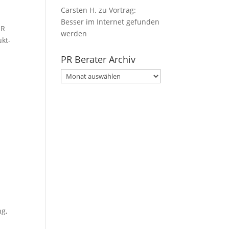
Carsten H.
zu
Vortrag:
Besser im Internet gefunden
ER
werden
ukt-
PR Berater Archiv
PR
Berater
Archiv
ng
,