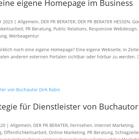
eine eigene Homepage im Business
r 2023
|
Allgemein
,
DER PR BERATER
,
DER PR BERATER HESSEN
,
Go
hkeitsarbeit
,
PR Beratung
,
Public Relations
,
Responsive Webdesign
ung
,
Werbeagentur
irklich noch eine eigene Homepage? Eine eigene Webseite, in Zeit
vielen anderen externen Portalen sichtbar oder hörbar zu werden. 
egie für Dienstleister von Buchautor
020
|
Allgemein
,
DER PR BERATER
,
Fernsehen
,
Internet Marketing
,
g
,
Öffentlichkeitsarbeit
,
Online Marketing
,
PR Beratung
,
Schlagzeil