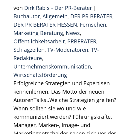
von
Dirk Rabis - Der PR-Berater
|
Buchautor
,
Allgemein
,
DER PR BERATER
,
DER PR BERATER HESSEN
,
Fernsehen
,
Marketing Beratung
,
News
,
Öffentlichkeitsarbeit
,
PRBERATER
,
Schlagzeilen
,
TV-Moderatoren
,
TV-
Redakteure
,
Unternehmenskommunikation
,
Wirtschaftsförderung
Erfolgreiche Strategien und Expertisen
kennenlernen. Das Motto der neuen
AutorenTalks..Welche Strategien greifen?
Wann sollten sie wo und wie
kommuniziert werden? Führungskräfte,
Manager, Marken-, Image- und
Marketingentscheider sehen sich vor der