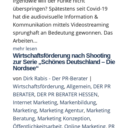
irgendwie will der Funke nicht
überspringen? Spätestens seit Covid-19
hat die audiovisuelle Information &
Kommunikation mittels Videostreaming
sprunghaft an Bedeutung gewonnen. Das
Arbeiten...
mehr lesen
Wirtschaftsförderung nach Shooting
zur Serie „Schönes Deutschland – Die
Nordsee“
von
Dirk Rabis - Der PR-Berater
|
Wirtschaftsförderung
,
Allgemein
,
DER PR
BERATER
,
DER PR BERATER HESSEN
,
Internet Marketing
,
Markenbildung
,
Marketing
,
Marketing Agentur
,
Marketing
Beratung
,
Marketing Konzeption
,
Öffentlichkeitsarbeit
,
Online Marketing
,
PR