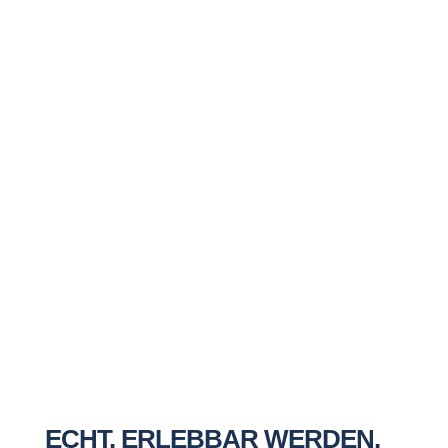
Nachricht senden
=
6 + 14
ECHT. ERLEBBAR WERDEN.