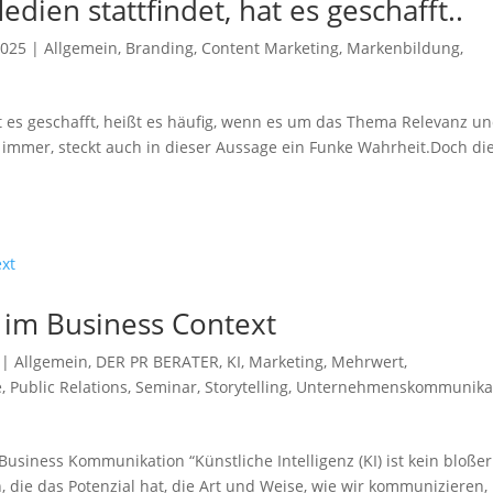
dien stattfindet, hat es geschafft..
2025
|
Allgemein
,
Branding
,
Content Marketing
,
Markenbildung
,
at es geschafft, heißt es häufig, wenn es um das Thema Relevanz u
ie immer, steckt auch in dieser Aussage ein Funke Wahrheit.Doch di
I im Business Context
|
Allgemein
,
DER PR BERATER
,
KI
,
Marketing
,
Mehrwert
,
e
,
Public Relations
,
Seminar
,
Storytelling
,
Unternehmenskommunika
Business Kommunikation “Künstliche Intelligenz (KI) ist kein bloßer
, die das Potenzial hat, die Art und Weise, wie wir kommunizieren,