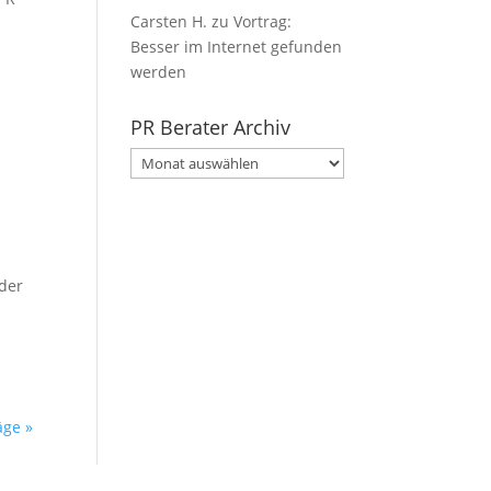
Carsten H.
zu
Vortrag:
Besser im Internet gefunden
werden
PR Berater Archiv
PR
Berater
Archiv
 der
äge »