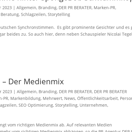
r 2023
|
Allgemein
,
Branding
,
DER PR BERATER
,
Marken-PR
,
 Beratung
,
Schlagzeilen
,
Storytelling
deutschen Synchronstimmen. Es gibt prominente Gesichter und es 
ar beides zu. So auch hier, denn neben Schauspieler Nicolai Tege
n – Der Medienmix
r 2023
|
Allgemein
,
Branding
,
DER PR BERATER
,
DER PR BERATER
n-PR
,
Markenbildung
,
Mehrwert
,
News
,
Öffentlichkeitsarbeit
,
Perso
lagzeilen
,
SEO Optimierung
,
Storytelling
,
Unternehmen
,
hängt vom richtigen Medienmix ab. Auf relevanten Medien
mehr vom richtigen Medienmix abhängen, so die PR-Agentur DER 