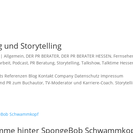
 und Storytelling
|
Allgemein
,
DER PR BERATER
,
DER PR BERATER HESSEN
,
Fernsehe
arbeit
,
Podcast
,
PR Beratung
,
Storytelling
,
Talkshow
,
Talktime Hesse
nts Referenzen Blog Kontakt Company Datenschutz Impressum
 PR zum Buchautor, TV-Moderator und Karriere-Coach. Storytelli
Stimme hinter SpongeBob Schwammko