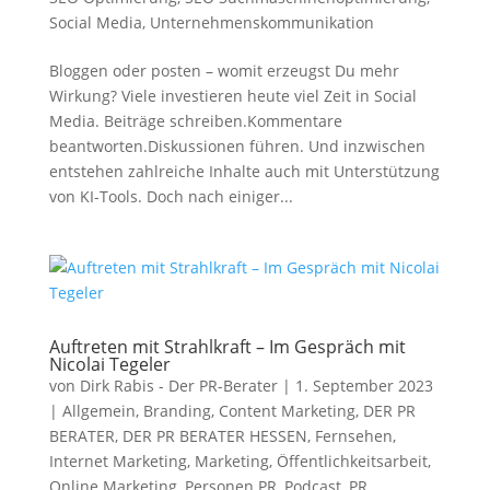
Social Media
,
Unternehmenskommunikation
Bloggen oder posten – womit erzeugst Du mehr
Wirkung? Viele investieren heute viel Zeit in Social
Media. Beiträge schreiben.Kommentare
beantworten.Diskussionen führen. Und inzwischen
entstehen zahlreiche Inhalte auch mit Unterstützung
von KI-Tools. Doch nach einiger...
Auftreten mit Strahlkraft – Im Gespräch mit
Nicolai Tegeler
von
Dirk Rabis - Der PR-Berater
|
1. September 2023
|
Allgemein
,
Branding
,
Content Marketing
,
DER PR
BERATER
,
DER PR BERATER HESSEN
,
Fernsehen
,
Internet Marketing
,
Marketing
,
Öffentlichkeitsarbeit
,
Online Marketing
,
Personen PR
,
Podcast
,
PR