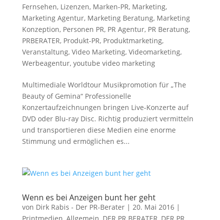
Fernsehen
,
Lizenzen
,
Marken-PR
,
Marketing
,
Marketing Agentur
,
Marketing Beratung
,
Marketing
Konzeption
,
Personen PR
,
PR Agentur
,
PR Beratung
,
PRBERATER
,
Produkt-PR
,
Produktmarketing
,
Veranstaltung
,
Video Marketing
,
Videomarketing
,
Werbeagentur
,
youtube video marketing
Multimediale Worldtour Musikpromotion für „The
Beauty of Gemina“ Professionelle
Konzertaufzeichnungen bringen Live-Konzerte auf
DVD oder Blu-ray Disc. Richtig produziert vermitteln
und transportieren diese Medien eine enorme
Stimmung und ermöglichen es...
Wenn es bei Anzeigen bunt her geht
von
Dirk Rabis - Der PR-Berater
|
20. Mai 2016
|
Printmedien
,
Allgemein
,
DER PR BERATER
,
DER PR