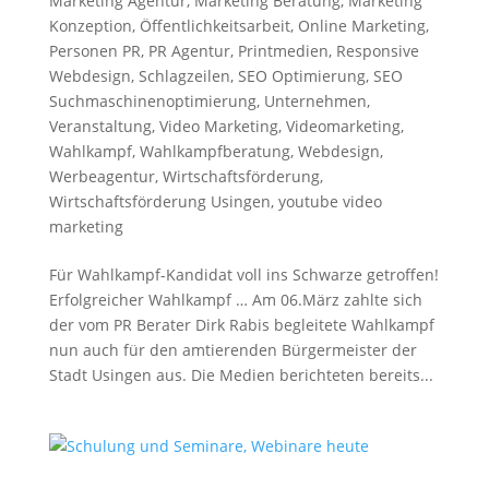
Marketing Agentur
,
Marketing Beratung
,
Marketing
Konzeption
,
Öffentlichkeitsarbeit
,
Online Marketing
,
Personen PR
,
PR Agentur
,
Printmedien
,
Responsive
Webdesign
,
Schlagzeilen
,
SEO Optimierung
,
SEO
Suchmaschinenoptimierung
,
Unternehmen
,
Veranstaltung
,
Video Marketing
,
Videomarketing
,
Wahlkampf
,
Wahlkampfberatung
,
Webdesign
,
Werbeagentur
,
Wirtschaftsförderung
,
Wirtschaftsförderung Usingen
,
youtube video
marketing
Für Wahlkampf-Kandidat voll ins Schwarze getroffen!
Erfolgreicher Wahlkampf … Am 06.März zahlte sich
der vom PR Berater Dirk Rabis begleitete Wahlkampf
nun auch für den amtierenden Bürgermeister der
Stadt Usingen aus. Die Medien berichteten bereits...