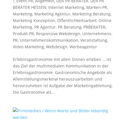
|
Event-PR
,
Allgemein
,
DER PR BERATER
,
DER PR
BERATER HESSEN
,
Internet Marketing
,
Marken-PR
,
Marketing
,
Marketing Agentur
,
Marketing Beratung
,
Marketing Konzeption
,
Öffentlichkeitsarbeit
,
Online
Marketing
,
PR Agentur
,
PR Beratung
,
PRBERATER
,
Produkt-PR
,
Responsive Webdesign
,
Unternehmens-
PR
,
Unternehmenskommunikation
,
Veranstaltung
,
Video Marketing
,
Webdesign
,
Werbeagentur
Erlebnisgastronomie mit allen Sinnen erleben … ist
das Ziel der multimedialen Kommunikation in der
Erlebnisgastronomie. Gastronomische Angebote als
Alleinstellungsmerkmal herauszuarbeiten und
hervorzuheben ist Aufgabe der Marketingabteilung.
Die Gastronomie als...