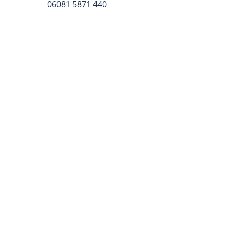
06081 5871 440
Jetzt Studio-Talk vereinbaren
Nachname
Email
Rufnummer