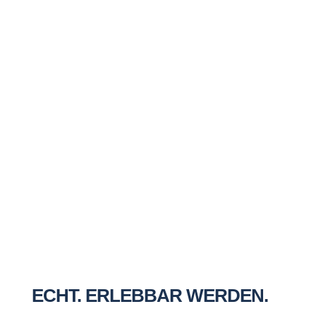
Nachname
Email
Rufnummer
Notizfeld
9 + 12
=
Nachricht senden
ECHT. ERLEBBAR WERDEN.