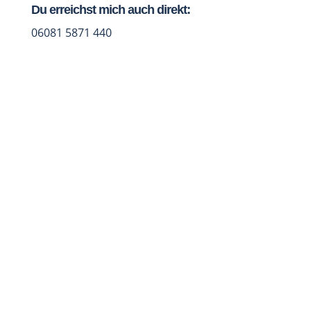
Du erreichst mich auch direkt:
06081 5871 440
Jetzt Studio-Talk vereinbaren