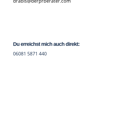
drabis@derprberater.com
Du erreichst mich auch direkt:
06081 5871 440
Jetzt Studio-Talk vereinbaren